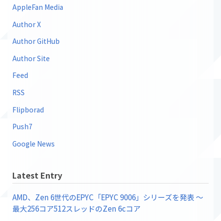
AppleFan Media
Author X
Author GitHub
Author Site
Feed
RSS
Flipborad
Push7
Google News
Latest Entry
AMD、Zen 6世代のEPYC「EPYC 9006」シリーズを発表 ～
最大256コア512スレッドのZen 6cコア