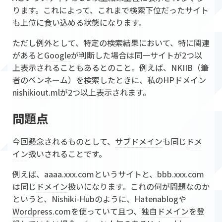
ります。これによって、これまで検索下位だったサイト
も上位に食い込める状態になります。
ただし例外として、特定の検索結果において、特に関連
があると
Google
が判断した場合は同一サイトが2つ以
上表示されることもあるとのこと。例えば、NKIIB（筆
者の
ペンネ
ーム）を検索したときに、私のHP
ドメイン
nishikiout.mlが2つ以上表示されます。
問題点
今回懸念されるものとして、
サブドメイン
も同じ
ドメ
イン
扱いされることです。
例えば、aaaa.xxx.comというサイトと、bbb.xxx.com
は同じ
ドメイン
扱いになります。これの何が問題なのか
というと、Nishiki-Hubのように、Hatenablogや
Wordpress
.comを使っていて且つ、
独自ドメイン
を登